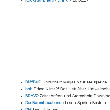
Rockstar Energy Drink
> 28.02.27
BMfBuF
„Forscher“ Magazin für Neugierige
bpb
Prima Klima?! Das Heft über Umweltsch
BRAVO
Zeitschriften und Starschnitt Downlo
Die Baumhausbande
Lesen Spielen Basteln
DM
Liederbücher