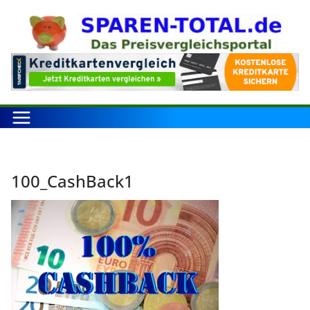
Zum
Inhalt
springen
100_CashBack1